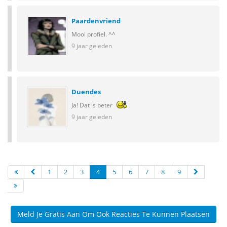
Paardenvriend
Mooi profiel. ^^
9 jaar geleden
Duendes
Ja! Dat is beter
9 jaar geleden
1
2
3
4
5
6
7
8
9
Meld Je Gratis Aan Om Ook Reacties Te Kunnen Plaatsen