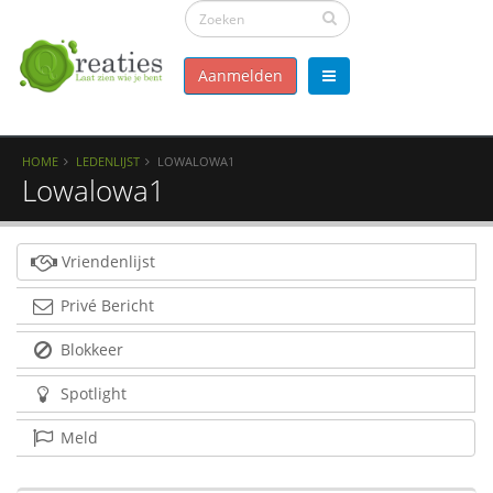
Aanmelden
HOME
LEDENLIJST
LOWALOWA1
Lowalowa1
Vriendenlijst
Privé Bericht
Blokkeer
Spotlight
Meld