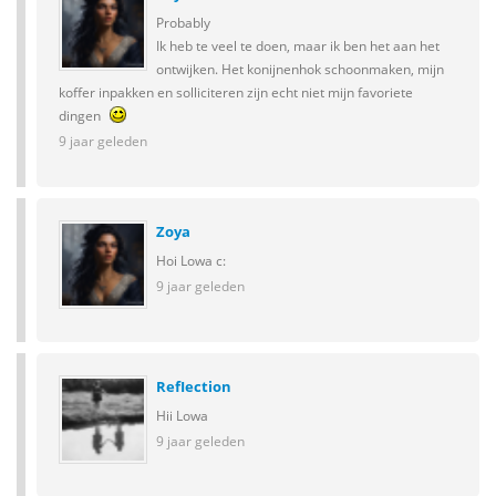
Probably
Ik heb te veel te doen, maar ik ben het aan het
ontwijken. Het konijnenhok schoonmaken, mijn
koffer inpakken en solliciteren zijn echt niet mijn favoriete
dingen
9 jaar geleden
Zoya
Hoi Lowa c:
9 jaar geleden
RefIection
Hii Lowa
9 jaar geleden