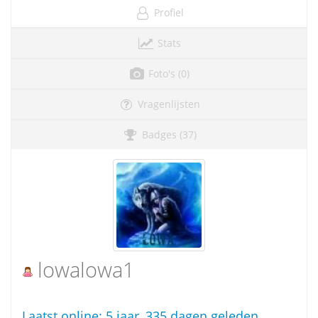
Profiel
Stats
Foto's (0)
Vragenlijsten
Badges (37)
lowalowa1
Laatst online:
5 jaar, 335 dagen geleden