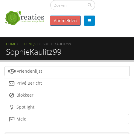
Aanmelden
HOME
LEDENLIJST
SOPHIEKAULITZ99
SophieKaulitz99
Vriendenlijst
Privé Bericht
Blokkeer
Spotlight
Meld