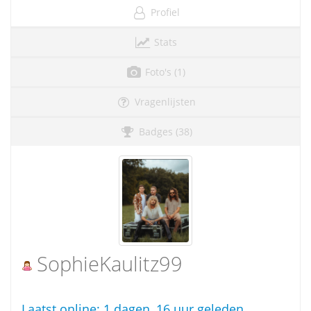
Profiel
Stats
Foto's (1)
Vragenlijsten
Badges (38)
SophieKaulitz99
Laatst online:
1 dagen, 16 uur geleden