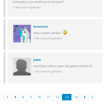
verhaaltjes in je hoofd om te schrijven?
1 decennium geleden
AroonCat
okay is goed, dankje!
1 decennium geleden
jvpm
nee ik lees alleen maar ,ben geen schrijver:D
1 decennium geleden
8
9
10
11
12
13
14