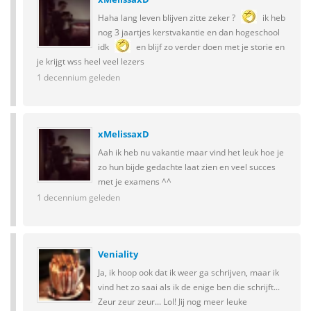
Haha lang leven blijven zitte zeker ?
ik heb
nog 3 jaartjes kerstvakantie en dan hogeschool
idk
en blijf zo verder doen met je storie en
je krijgt wss heel veel lezers
1 decennium geleden
xMelissaxD
Aah ik heb nu vakantie maar vind het leuk hoe je
zo hun bijde gedachte laat zien en veel succes
met je examens ^^
1 decennium geleden
Veniality
Ja, ik hoop ook dat ik weer ga schrijven, maar ik
vind het zo saai als ik de enige ben die schrijft...
Zeur zeur zeur... Lol! Jij nog meer leuke