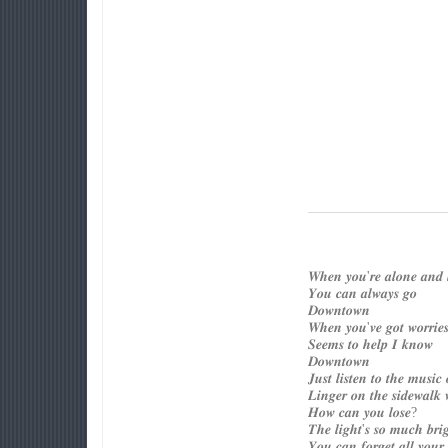
𝑾𝒉𝒆𝒏 𝒚𝒐𝒖'𝒓𝒆 𝒂𝒍𝒐𝒏𝒆 𝒂𝒏𝒅 𝒍
𝒀𝒐𝒖 𝒄𝒂𝒏 𝒂𝒍𝒘𝒂𝒚𝒔 𝒈𝒐
𝑫𝒐𝒘𝒏𝒕𝒐𝒘𝒏
𝑾𝒉𝒆𝒏 𝒚𝒐𝒖'𝒗𝒆 𝒈𝒐𝒕 𝒘𝒐𝒓𝒓𝒊𝒆𝒔 
𝑺𝒆𝒆𝒎𝒔 𝒕𝒐 𝒉𝒆𝒍𝒑 𝑰 𝒌𝒏𝒐𝒘
𝑫𝒐𝒘𝒏𝒕𝒐𝒘𝒏
𝑱𝒖𝒔𝒕 𝒍𝒊𝒔𝒕𝒆𝒏 𝒕𝒐 𝒕𝒉𝒆 𝒎𝒖𝒔𝒊𝒄 𝒐
𝑳𝒊𝒏𝒈𝒆𝒓 𝒐𝒏 𝒕𝒉𝒆 𝒔𝒊𝒅𝒆𝒘𝒂𝒍𝒌 
𝑯𝒐𝒘 𝒄𝒂𝒏 𝒚𝒐𝒖 𝒍𝒐𝒔𝒆?
𝑻𝒉𝒆 𝒍𝒊𝒈𝒉𝒕'𝒔 𝒔𝒐 𝒎𝒖𝒄𝒉 𝒃𝒓𝒊𝒈
𝒀𝒐𝒖 𝒄𝒂𝒏 𝒇𝒐𝒓𝒈𝒆𝒕 𝒂𝒍𝒍 𝒚𝒐𝒖𝒓 𝒕