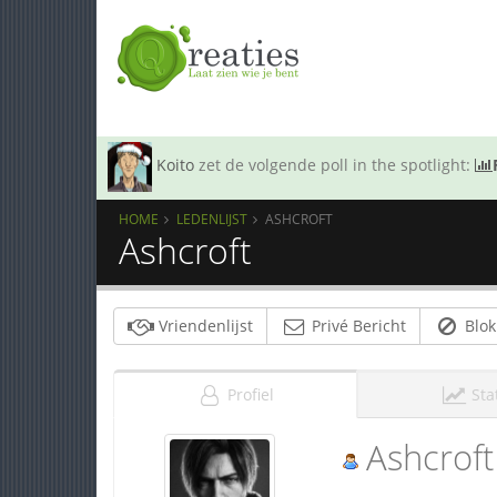
Koito
zet de volgende poll in the spotlight:
HOME
LEDENLIJST
ASHCROFT
Ashcroft
Vriendenlijst
Privé Bericht
Blok
Profiel
Sta
Ashcroft