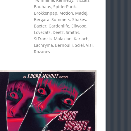
Twinflame, Kennedy, Niccals,
Bauhaus, SpiderPunk,
Brokkenpap, Motion, Madej,
Bergara, Summers, Shakes,
Baxter, Gardenlife, Ellwood,
Lovecats, Deetz, Smiths,
StFrancis, Malakian, Karlach,
Lachryma, Bernoulli, Sciel, Visi,
Rozanov