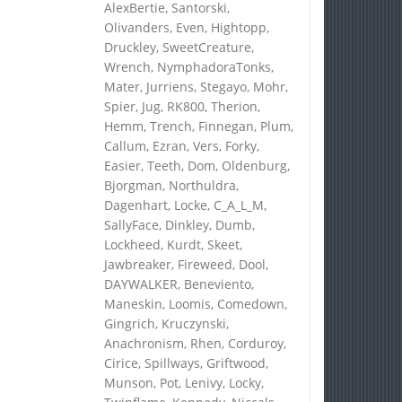
AlexBertie, Santorski,
Olivanders, Even, Hightopp,
Druckley, SweetCreature,
Wrench, NymphadoraTonks,
Mater, Jurriens, Stegayo, Mohr,
Spier, Jug, RK800, Therion,
Hemm, Trench, Finnegan, Plum,
Callum, Ezran, Vers, Forky,
Easier, Teeth, Dom, Oldenburg,
Bjorgman, Northuldra,
Dagenhart, Locke, C_A_L_M,
SallyFace, Dinkley, Dumb,
Lockheed, Kurdt, Skeet,
Jawbreaker, Fireweed, Dool,
DAYWALKER, Beneviento,
Maneskin, Loomis, Comedown,
Gingrich, Kruczynski,
Anachronism, Rhen, Corduroy,
Cirice, Spillways, Griftwood,
Munson, Pot, Lenivy, Locky,