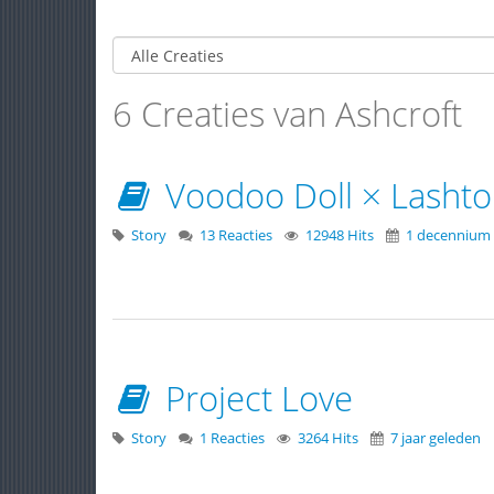
6 Creaties van Ashcroft
Voodoo Doll × Lasht
Story
13 Reacties
12948 Hits
1 decennium
Project Love
Story
1 Reacties
3264 Hits
7 jaar geleden