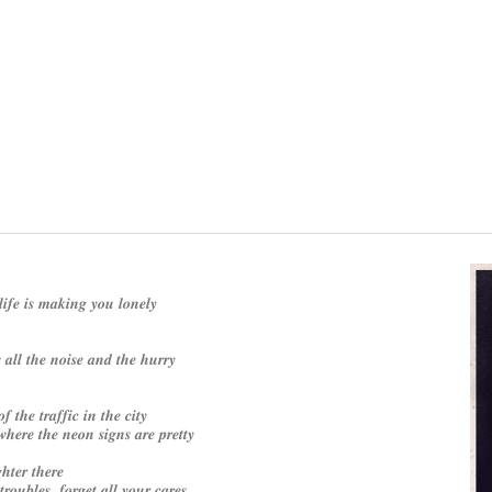
𝒇𝒆 𝒊𝒔 𝒎𝒂𝒌𝒊𝒏𝒈 𝒚𝒐𝒖 𝒍𝒐𝒏𝒆𝒍𝒚
𝒂𝒍𝒍 𝒕𝒉𝒆 𝒏𝒐𝒊𝒔𝒆 𝒂𝒏𝒅 𝒕𝒉𝒆 𝒉𝒖𝒓𝒓𝒚
𝒇 𝒕𝒉𝒆 𝒕𝒓𝒂𝒇𝒇𝒊𝒄 𝒊𝒏 𝒕𝒉𝒆 𝒄𝒊𝒕𝒚
𝒉𝒆𝒓𝒆 𝒕𝒉𝒆 𝒏𝒆𝒐𝒏 𝒔𝒊𝒈𝒏𝒔 𝒂𝒓𝒆 𝒑𝒓𝒆𝒕𝒕𝒚
𝒉𝒕𝒆𝒓 𝒕𝒉𝒆𝒓𝒆
𝒓𝒐𝒖𝒃𝒍𝒆𝒔, 𝒇𝒐𝒓𝒈𝒆𝒕 𝒂𝒍𝒍 𝒚𝒐𝒖𝒓 𝒄𝒂𝒓𝒆𝒔