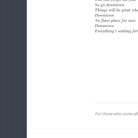
𝑺𝒐 𝒈𝒐 𝒅𝒐𝒘𝒏𝒕𝒐𝒘𝒏
𝑻𝒉𝒊𝒏𝒈𝒔 𝒘𝒊𝒍𝒍 𝒃𝒆 𝒈𝒓𝒆𝒂𝒕 𝒘𝒉
𝑫𝒐𝒘𝒏𝒕𝒐𝒘𝒏
𝑵𝒐 𝒇𝒊𝒏𝒆𝒓 𝒑𝒍𝒂𝒄𝒆 𝒇𝒐𝒓 𝒔𝒖𝒓𝒆
𝑫𝒐𝒘𝒏𝒕𝒐𝒘𝒏
𝑬𝒗𝒆𝒓𝒚𝒕𝒉𝒊𝒏𝒈'𝒔 𝒘𝒂𝒊𝒕𝒊𝒏𝒈 𝒇𝒐
For those who come aft