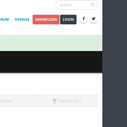
ORUM
OVERIGE
AANMELDEN
LOGIN
lijsten
Badges (41)