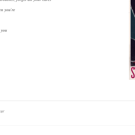
𝒆𝒏 𝒚𝒐𝒖'𝒓𝒆
 𝒚𝒐𝒖
er