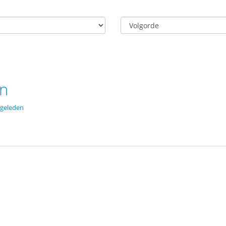
on
 geleden