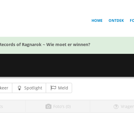
HOME
ONTDEK
F
Records of Ragnarok ~ Wie moet er winnen?
keer
Spotlight
Meld
ts
Foto's (0)
Vragen