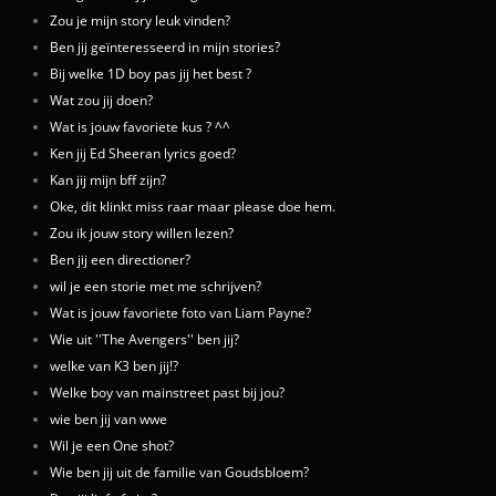
Zou je mijn story leuk vinden?
Ben jij geïnteresseerd in mijn stories?
Bij welke 1D boy pas jij het best ?
Wat zou jij doen?
Wat is jouw favoriete kus ? ^^
Ken jij Ed Sheeran lyrics goed?
Kan jij mijn bff zijn?
Oke, dit klinkt miss raar maar please doe hem.
Zou ik jouw story willen lezen?
Ben jij een directioner?
wil je een storie met me schrijven?
Wat is jouw favoriete foto van Liam Payne?
Wie uit ''The Avengers'' ben jij?
welke van K3 ben jij!?
Welke boy van mainstreet past bij jou?
wie ben jij van wwe
Wil je een One shot?
Wie ben jij uit de familie van Goudsbloem?