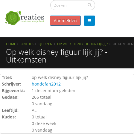
Aanmelden
HOME
ONTDEK
QUIZZEN
OP WELK DISNEY FIGUUR LIJK JIJ?
UITKOMSTEN
Op welk disney figuur lijk jij? -
Uitkomsten
Titel:
op welk disney figuur lijk jij?
Schrijver:
hondefan2012
Bijgewerkt:
1 decennium geleden
Gedaan:
266 totaal
0 vandaag
Leeftijd:
AL
Kudos:
0 totaal
0 deze week
0 vandaag