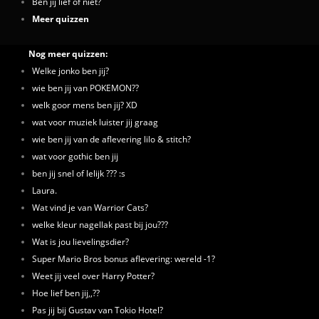
Ben jij lief of niet?
Meer quizzen
Nog meer quizzen:
Welke jonko ben jij?
wie ben jij van POKEMON??
welk goor mens ben jij? XD
wat voor muziek luister jij graag
wie ben jij van de aflevering lilo & stitch?
wat voor gothic ben jij
ben jij snel of lelijk ??? :s
Laura.
Wat vind je van Warrior Cats?
welke kleur nagellak past bij jou???
Wat is jou lievelingsdier?
Super Mario Bros bonus aflevering: wereld -1?
Weet jij veel over Harry Potter?
Hoe lief ben jij,,??
Pas jij bij Gustav van Tokio Hotel?