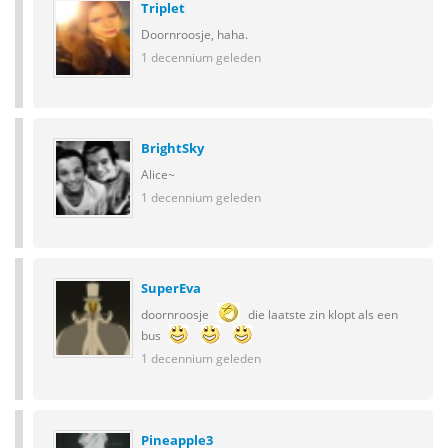
Triplet
Doornroosje, haha.
1 decennium geleden
BrightSky
Alice~
1 decennium geleden
SuperEva
doornroosje
die laatste zin klopt als een
bus
1 decennium geleden
Pineapple3