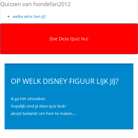
Quizzen van hondefan2012
welke winx ben jij?
OP WELK DISNEY FIGUUR LIJK JIJ?
ik ga het uitzoeken
hopelijk vind je deze quiz leuk!
alvast bedankt om hem te maken.....