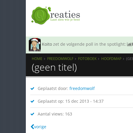
Koito
zet de volgende poll in the spotlight:
HOME
FREEDOMWOLF
FOTOBOEK
HOOFDMAP
(GE
(geen titel)
Geplaatst door:
freedomwolf
Geplaatst op: 15 dec 2013 - 14:37
Aantal views: 163
vorige