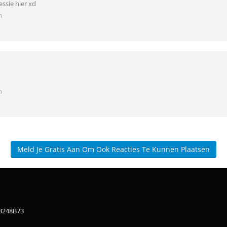
essie hier xd
n
n
Meld Je Gratis Aan Om Ook Reacties Te Kunnen Plaatsen
83248B73