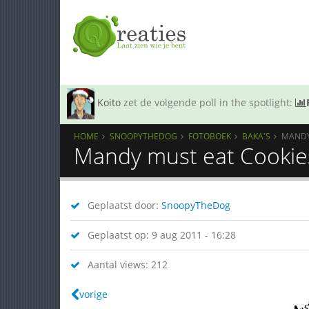
Koito
zet de volgende poll in the spotlight:
HOME
SNOOPYTHEDOG
FOTOBOEK
BAKA'S
MANDY
Mandy must eat Cookie
Geplaatst door:
SnoopyTheDog
Geplaatst op: 9 aug 2011 - 16:28
Aantal views: 212
vorige