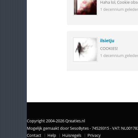
Haha lol, Cookie obs
1 decennium gelede
ilsietju
COOKIES!
1 decennium gelede
Copyright 2004-2026 Qreaties.nl
Mogelijk gemaakt door SesoBytes - 74529315 - VAT: NL0017
Contact
Help
Huisregels
Privacy