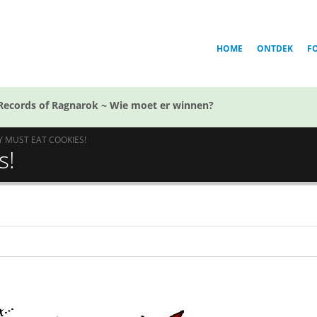
HOME
ONTDEK
F
Records of Ragnarok ~ Wie moet er winnen?
 MUST EAT COOKIES!
s!