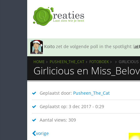
Koito
zet de volgende poll in the spotlight:
HOME
PUSHEEN_THE_CAT
FOTOBOEK
GIRLICIOUS
Girlicious en Miss_Belo
Geplaatst door:
Pusheen_The_Cat
Geplaatst op: 3 dec 2017 - 0:29
Aantal views: 309
vorige