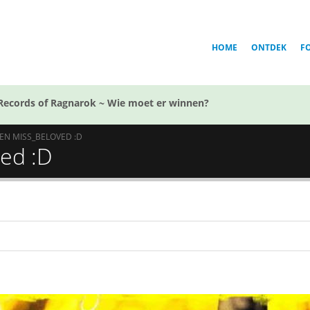
HOME
ONTDEK
F
Records of Ragnarok ~ Wie moet er winnen?
 EN MISS_BELOVED :D
ved :D