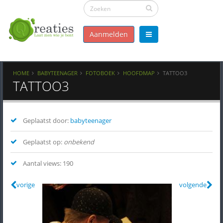
Aanmelden
HOME
BABYTEENAGER
FOTOBOEK
HOOFDMAP
TATTOO3
TATTOO3
Geplaatst door:
babyteenager
Geplaatst op:
onbekend
Aantal views: 190
vorige
volgende