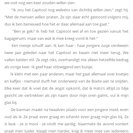
we ooit nog een keer zouden willen zien.
“Ik zou het Capitool nog weleens van dichtbij willen zien,” zegt hij.
“Met de mensen willen praten. Ze zijn daar echt gestoord volgens mij,
dus ik ben benieuwd hoe het er daar allemaal aan toe gaat.”
“Ben je gek? Ik heb het Capitool wel af en toe gezien vanuit het
bagageruim, maar van wat ik mee kreeg vond ik het-”
Een meisje schuift aan. Ik ken haar - haar jongere zusje verdween
twee jaar geleden naar het Capitool en kwam niet meer terug. We
vallen beiden stil. Ze zegt niks, overhandigt me alleen hetzelfde bedrag
als vorige keer. Ik geef haar stilzwijgend een buisje.
Ik klets met een paar anderen, maar het gaat allemaal over koetjes
en kalfjes - niemand durft het onderwerp van de Boete aan te snijden.
Elke keer dat ik voel dat de angst opkomt, dat ik Hato’s altijd zo blije
gezicht zie vertrekken als zijn naam door mijn oren galmt, vul ik mijn
glas bij.
De barman maakt na twaalven plaats voor een jongere meid, even
oud als ik. Ze praat even graag en schenkt even graag mijn glas bij. Ze
is leuk - ze is mooi - ze vindt me aardig. Naarmate de avond vordert
praat men luider, klaagt men harder, krijg ik meer mee van iedereens