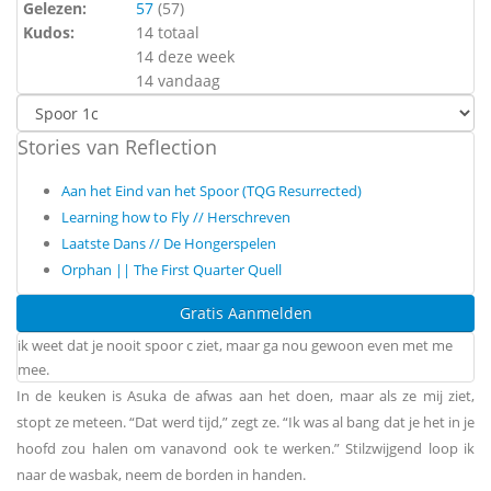
Gelezen:
57
(
57
)
Kudos:
14 totaal
14 deze week
14 vandaag
Stories van RefIection
Aan het Eind van het Spoor (TQG Resurrected)
Learning how to Fly // Herschreven
Laatste Dans // De Hongerspelen
Orphan || The First Quarter Quell
Gratis Aanmelden
ik weet dat je nooit spoor c ziet, maar ga nou gewoon even met me
mee.
In de keuken is Asuka de afwas aan het doen, maar als ze mij ziet,
stopt ze meteen. “Dat werd tijd,” zegt ze. “Ik was al bang dat je het in je
hoofd zou halen om vanavond ook te werken.” Stilzwijgend loop ik
naar de wasbak, neem de borden in handen.