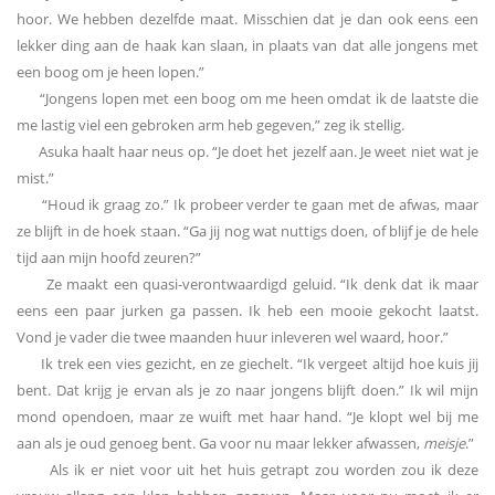
hoor. We hebben dezelfde maat. Misschien dat je dan ook eens een
lekker ding aan de haak kan slaan, in plaats van dat alle jongens met
een boog om je heen lopen.”
“Jongens lopen met een boog om me heen omdat ik de laatste die
me lastig viel een gebroken arm heb gegeven,” zeg ik stellig.
Asuka haalt haar neus op. “Je doet het jezelf aan. Je weet niet wat je
mist.”
“Houd ik graag zo.” Ik probeer verder te gaan met de afwas, maar
ze blijft in de hoek staan. “Ga jij nog wat nuttigs doen, of blijf je de hele
tijd aan mijn hoofd zeuren?”
Ze maakt een quasi-verontwaardigd geluid. “Ik denk dat ik maar
eens een paar jurken ga passen. Ik heb een mooie gekocht laatst.
Vond je vader die twee maanden huur inleveren wel waard, hoor.”
Ik trek een vies gezicht, en ze giechelt. “Ik vergeet altijd hoe kuis jij
bent. Dat krijg je ervan als je zo naar jongens blijft doen.” Ik wil mijn
mond opendoen, maar ze wuift met haar hand. “Je klopt wel bij me
aan als je oud genoeg bent. Ga voor nu maar lekker afwassen,
meisje
.”
Als ik er niet voor uit het huis getrapt zou worden zou ik deze