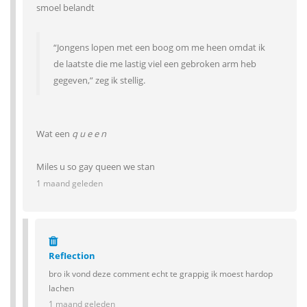
smoel belandt
“Jongens lopen met een boog om me heen omdat ik
de laatste die me lastig viel een gebroken arm heb
gegeven,” zeg ik stellig.
Wat een
q u e e n
Miles u so gay queen we stan
1 maand geleden
RefIection
bro ik vond deze comment echt te grappig ik moest hardop
lachen
1 maand geleden