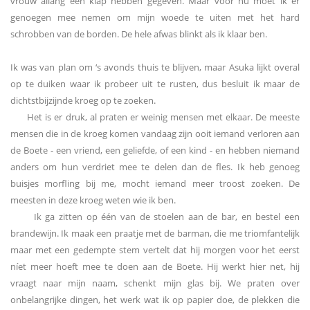
vrouw allang een klap hebben gegeven. Maar voor nu moet ik er
genoegen mee nemen om mijn woede te uiten met het hard
schrobben van de borden. De hele afwas blinkt als ik klaar ben.
Ik was van plan om ‘s avonds thuis te blijven, maar Asuka lijkt overal
op te duiken waar ik probeer uit te rusten, dus besluit ik maar de
dichtstbijzijnde kroeg op te zoeken.
Het is er druk, al praten er weinig mensen met elkaar. De meeste
mensen die in de kroeg komen vandaag zijn ooit iemand verloren aan
de Boete - een vriend, een geliefde, of een kind - en hebben niemand
anders om hun verdriet mee te delen dan de fles. Ik heb genoeg
buisjes morfling bij me, mocht iemand meer troost zoeken. De
meesten in deze kroeg weten wie ik ben.
Ik ga zitten op één van de stoelen aan de bar, en bestel een
brandewijn. Ik maak een praatje met de barman, die me triomfantelijk
maar met een gedempte stem vertelt dat hij morgen voor het eerst
níet meer hoeft mee te doen aan de Boete. Hij werkt hier net, hij
vraagt naar mijn naam, schenkt mijn glas bij. We praten over
onbelangrijke dingen, het werk wat ik op papier doe, de plekken die