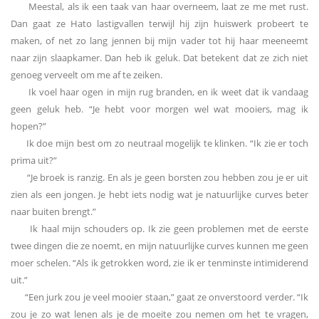
Meestal, als ik een taak van haar overneem, laat ze me met rust.
Dan gaat ze Hato lastigvallen terwijl hij zijn huiswerk probeert te
maken, of net zo lang jennen bij mijn vader tot hij haar meeneemt
naar zijn slaapkamer. Dan heb ik geluk. Dat betekent dat ze zich niet
genoeg verveelt om me af te zeiken.
Ik voel haar ogen in mijn rug branden, en ik weet dat ik vandaag
geen geluk heb. “Je hebt voor morgen wel wat mooiers, mag ik
hopen?”
Ik doe mijn best om zo neutraal mogelijk te klinken. “Ik zie er toch
prima uit?”
“Je broek is ranzig. En als je geen borsten zou hebben zou je er uit
zien als een jongen. Je hebt iets nodig wat je natuurlijke curves beter
naar buiten brengt.”
Ik haal mijn schouders op. Ik zie geen problemen met de eerste
twee dingen die ze noemt, en mijn natuurlijke curves kunnen me geen
moer schelen. “Als ik getrokken word, zie ik er tenminste intimiderend
uit.”
“Een jurk zou je veel mooier staan,” gaat ze onverstoord verder. “Ik
zou je zo wat lenen als je de moeite zou nemen om het te vragen,