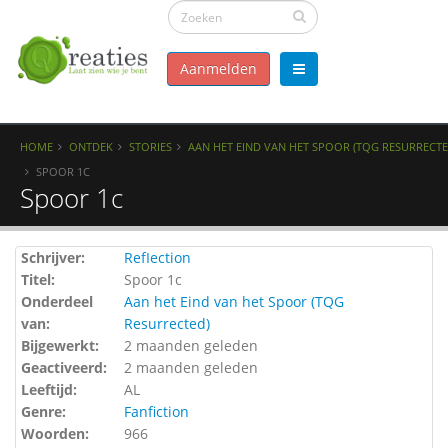
Aanmelden
HOME
ONTDEK
STORIES
AAN HET EIND VAN HET SPOOR (TQG RESURRECTE
SPOOR 1C
Spoor 1c
Schrijver:
RefIection
Titel:
Spoor 1c
Onderdeel
Aan het Eind van het Spoor (TQG
van:
Resurrected)
Bijgewerkt:
2 maanden geleden
Geactiveerd:
2 maanden geleden
Leeftijd:
AL
Genre:
Fanfiction
Woorden:
966