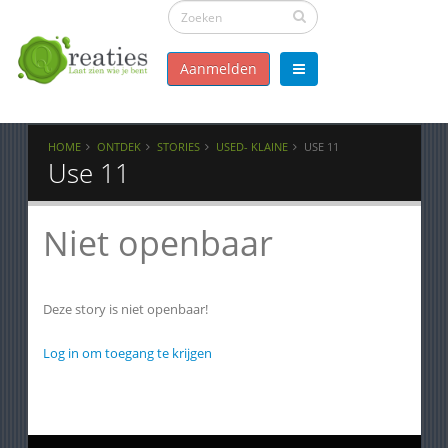
Aanmelden
HOME
ONTDEK
STORIES
USED- KLAINE
USE 11
Use 11
Niet openbaar
Deze story is niet openbaar!
Log in om toegang te krijgen