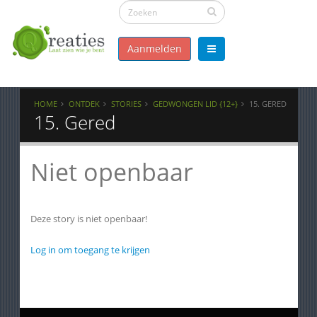
Aanmelden
HOME
ONTDEK
STORIES
GEDWONGEN LID {12+}
15. GERED
15. Gered
Niet openbaar
Deze story is niet openbaar!
Log in om toegang te krijgen