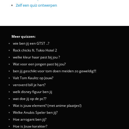
Zelf een quiz ontwerpen
Meer quizzen:
wie ben jij een GTST ..?
Rock chicks ft. Tokio Hotel 2
welke kleur haar past bij jou ?
Wat voor een jongen past bij jou?
ben jij geschikt voor tom doen meiden zo geweldig!!!
Valt Tom Kaulitz op Jouw?
veroverd bill je hart?
welk disney figuur ben jij
wat doe jij op de pc??
Wat is jouw element? (met anime plaatjes!)
Welke Anubis Speler ben jij?
Hoe arrogant ben jij?
Hoe is Jouw karakter?