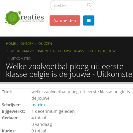
Aanmelden
HOME
ONTDEK
QUIZZEN
WELKE ZAALVOETBAL PLOEG UIT EERSTE KLASSE BELGIE IS DE JOUWE
UITKOMSTEN
Welke zaalvoetbal ploeg uit eerste
klasse belgie is de jouwe - Uitkomst
Titel:
welke zaalvoetbal ploeg uit eerste klasse belgie is
de jouwe
Schrijver:
maxim
Bijgewerkt:
1 decennium geleden
Gedaan:
4 totaal
0 vandaag
Kudos:
0 totaal