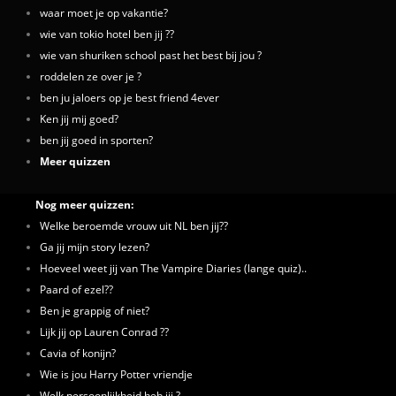
waar moet je op vakantie?
wie van tokio hotel ben jij ??
wie van shuriken school past het best bij jou ?
roddelen ze over je ?
ben ju jaloers op je best friend 4ever
Ken jij mij goed?
ben jij goed in sporten?
Meer quizzen
Nog meer quizzen:
Welke beroemde vrouw uit NL ben jij??
Ga jij mijn story lezen?
Hoeveel weet jij van The Vampire Diaries (lange quiz)..
Paard of ezel??
Ben je grappig of niet?
Lijk jij op Lauren Conrad ??
Cavia of konijn?
Wie is jou Harry Potter vriendje
Welk persoonlijkheid heb jij ?