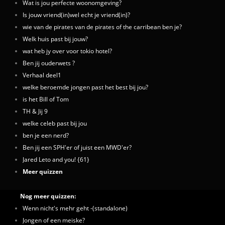
Wat is jou perfecte woonomgeving?
Is jouw vriend(in)wel echt je vriend(in)?
wie van de pirates van de pirates of the carribean ben je?
Welk huis past bij jouw?
wat heb jy over voor tokio hotel?
Ben jij ouderwets ?
Verhaal deel1
welke beroemde jongen past het best bij jou?
is het Bill of Tom
TH & Jij 9
welke celeb past bij jou
ben je een nerd?
Ben jij een SPH'er of juist een MWD'er?
Jared Leto and you! {61}
Meer quizzen
Nog meer quizzen:
Wenn nicht's mehr geht -(standalone)
Jongen of een meiske?