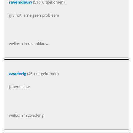
ravenklauw
(51 x uitgekomen)
jij vindt lerne geen probleem
welkom in ravenklauw
zwaderig
(46 x uitgekomen)
jij bent sluw
welkom in zwaderig