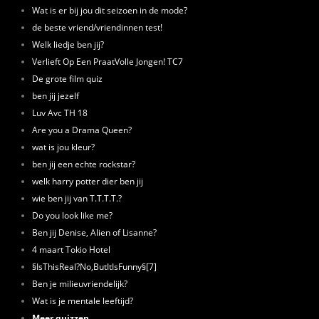
Wat is er bij jou dit seizoen in de mode?
de beste vriend/vriendinnen test!
Welk liedje ben jij?
Verlieft Op Een PraatVolle Jongen! TC7
De grote film quiz
ben jij jezelf
Luv Avc TH 18
Are you a Drama Queen?
wat is jou kleur?
ben jij een echte rockstar?
welk harry potter dier ben jij
wie ben jij van T.T.T.T.?
Do you look like me?
Ben jij Denise, Alien of Lisanne?
4 maart Tokio Hotel
§IsThisReal?No,ButItIsFunny§[7]
Ben je milieuvriendelijk?
Wat is je mentale leeftijd?
Meer quizzen