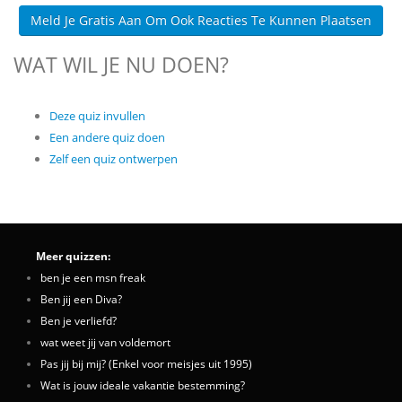
Meld Je Gratis Aan Om Ook Reacties Te Kunnen Plaatsen
WAT WIL JE NU DOEN?
Deze quiz invullen
Een andere quiz doen
Zelf een quiz ontwerpen
Meer quizzen:
ben je een msn freak
Ben jij een Diva?
Ben je verliefd?
wat weet jij van voldemort
Pas jij bij mij? (Enkel voor meisjes uit 1995)
Wat is jouw ideale vakantie bestemming?