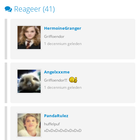
Reageer (41)
HermoineGranger
Griffoendor
1 decennium geleden
Angelxxxme
Griffoendor!!!
1 decennium geleden
PandaRulez
huffelpuf
xDxDxDxDxDxDxDxD