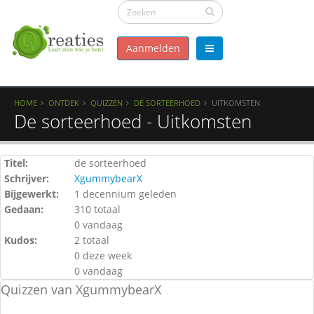
Aanmelden
HOME
ONTDEK
QUIZZEN
DE SORTEERHOED
UITKOMSTEN
De sorteerhoed - Uitkomsten
Titel:
de sorteerhoed
Schrijver:
XgummybearX
Bijgewerkt:
1 decennium geleden
Gedaan:
310 totaal
0 vandaag
Kudos:
2 totaal
0 deze week
0 vandaag
Quizzen van XgummybearX