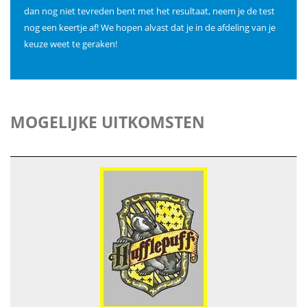
dan nog niet tevreden bent met het resultaat, neem je de test
nog een keertje af! We hopen alvast dat je in de afdeling van je
keuze weet te geraken!
MOGELIJKE UITKOMSTEN