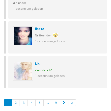
die naam
1 decennium geleden
ilse12
Griffoendor
1 decennium geleden
Lix
Zwadderich!
1 decennium geleden
1
2
3
4
5
...
9