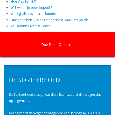
Hoe Vies Ben Jij??
WIE wilt mijn boek kopen??
Weet jij alles over scheikunde?
Hoe goed ben jij in de Nederlandse Taal?Test jezelf!
You Kennis Over De Toilet...
DE SORTEERHOED
De Sorteerhoed vraagt wat tijd... Beantwoord zijn vragen dus
op je gemak...
Beantwoord de volgende vragen zo eerlijk mogelijk. En als je