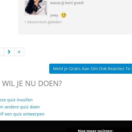
wauw jij bent goed!
yeey
1 decennium geleden
2
Meld Je Gratis Aan Om Ook Reacties Te
 WIL JE NU DOEN?
eze quiz invullen
en andere quiz doen
elf een quiz ontwerpen
Nog meer quizzen: