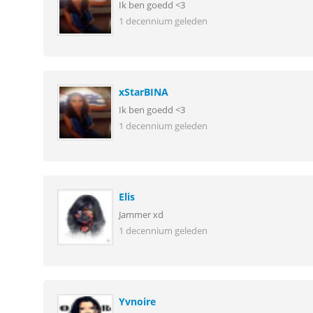
Ik ben goedd <3
1 decennium geleden
xStarBINA
Ik ben goedd <3
1 decennium geleden
Elis
Jammer xd
1 decennium geleden
Yvnoire