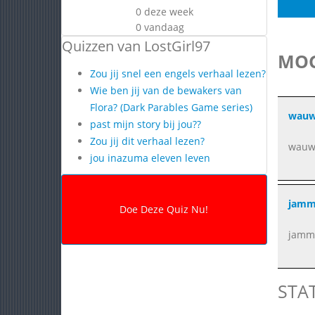
0 deze week
0 vandaag
Quizzen van LostGirl97
MOG
Zou jij snel een engels verhaal lezen?
Wie ben jij van de bewakers van
Flora? (Dark Parables Game series)
wauw 
past mijn story bij jou??
Zou jij dit verhaal lezen?
wauw 
jou inazuma eleven leven
jamm
jamme
STA