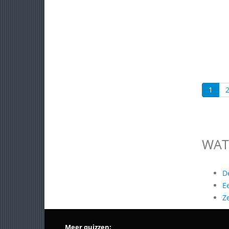
1
WAT
D
E
Z
Meer quizzen: