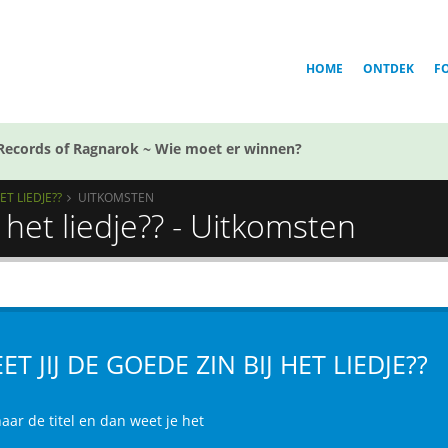
HOME
ONTDEK
F
Records of Ragnarok ~ Wie moet er winnen?
ET LIEDJE??
UITKOMSTEN
j het liedje?? - Uitkomsten
ET JIJ DE GOEDE ZIN BIJ HET LIEDJE??
naar de titel en dan weet je het