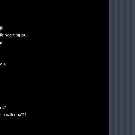
ij
ls hoort bij jou?
n?
jou?
rls?
een ballerina???