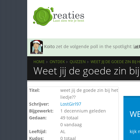
Koito
zet de volgende poll in the spotlight:
HOME
ONTDEK
QUIZZEN
WEET JIJ DE GOEDE ZIN BIJ H
Weet jij de goede zin bi
Titel:
weet jij de goede zin bij het
liedje??
Schrijver:
LostGirl97
Bijgewerkt:
1 decennium geleden
WE
Gedaan:
49 totaal
0 vandaag
Leeftijd:
AL
kijk 
Kudos:
0 totaal