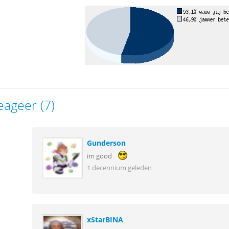
eageer (7)
Gunderson
im good
1 decennium geleden
xStarBINA