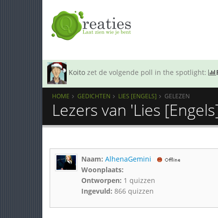
Koito
zet de volgende poll in the spotlight:
HOME
GEDICHTEN
LIES [ENGELS]
GELEZEN
Lezers van 'Lies [Engels]
Naam:
AlhenaGemini
Woonplaats:
Ontworpen:
1 quizzen
Ingevuld:
866 quizzen