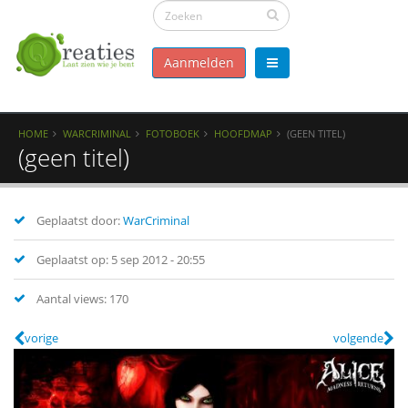
Aanmelden
HOME
WARCRIMINAL
FOTOBOEK
HOOFDMAP
(GEEN TITEL)
(geen titel)
Geplaatst door:
WarCriminal
Geplaatst op: 5 sep 2012 - 20:55
Aantal views: 170
vorige
volgende