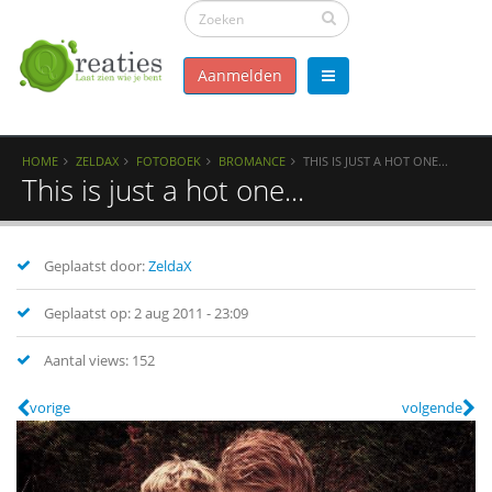
Aanmelden
HOME
ZELDAX
FOTOBOEK
BROMANCE
THIS IS JUST A HOT ONE...
This is just a hot one...
Geplaatst door:
ZeldaX
Geplaatst op: 2 aug 2011 - 23:09
Aantal views: 152
vorige
volgende