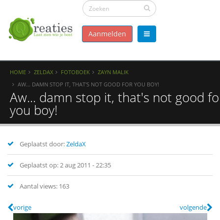
Aanmelden
HOME
ZELDAX
FOTOBOEK
ZAYN MALIK
AW... DAMN STOP IT, THAT'S NOT GOOD FOR YOU BOY!
Aw... damn stop it, that's not good fo
you boy!
Geplaatst door:
ZeldaX
Geplaatst op: 2 aug 2011 - 22:35
Aantal views: 163
vorige
volgende