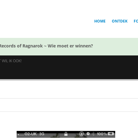
HOME
ONTDEK
F
Records of Ragnarok ~ Wie moet er winnen?
WIL IK OOK!