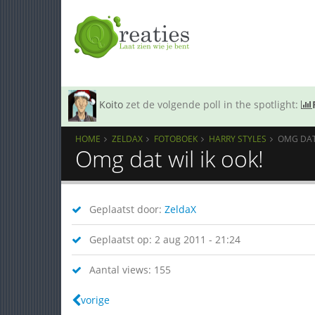
Koito
zet de volgende poll in the spotlight:
HOME
ZELDAX
FOTOBOEK
HARRY STYLES
OMG DAT 
Omg dat wil ik ook!
Geplaatst door:
ZeldaX
Geplaatst op: 2 aug 2011 - 21:24
Aantal views: 155
vorige