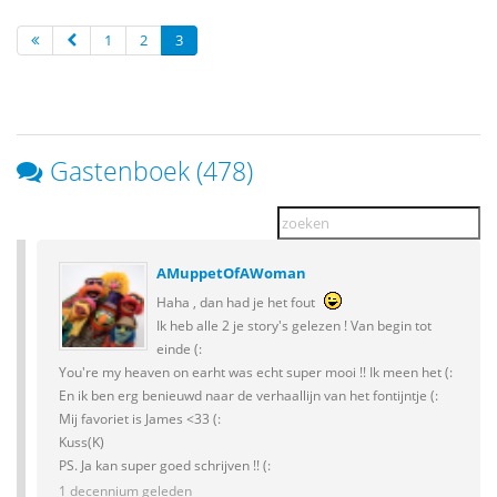
1
2
3
Gastenboek (478)
AMuppetOfAWoman
Haha , dan had je het fout
Ik heb alle 2 je story's gelezen ! Van begin tot
einde (:
You're my heaven on earht was echt super mooi !! Ik meen het (:
En ik ben erg benieuwd naar de verhaallijn van het fontijntje (:
Mij favoriet is James <33 (:
Kuss(K)
PS. Ja kan super goed schrijven !! (:
1 decennium geleden