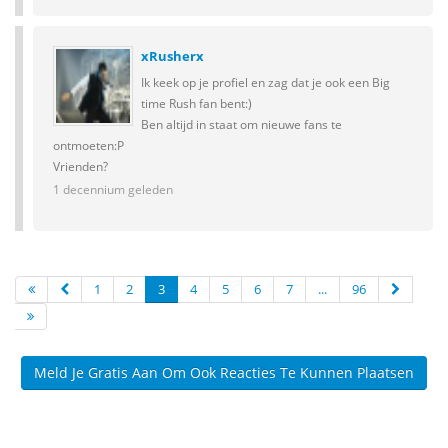
xRusherx
Ik keek op je profiel en zag dat je ook een Big
time Rush fan bent:)
Ben altijd in staat om nieuwe fans te
ontmoeten:P
Vrienden?
1 decennium geleden
1
2
3
4
5
6
7
...
96
Meld Je Gratis Aan Om Ook Reacties Te Kunnen Plaatsen