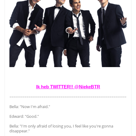
Ik heb TWITTER!! @NiekeBTR
~~~~~~~~~~~~~~~~~~~~~~~~~~~~~~~~~~~~~~~~~~~~~~~~~~~~~~~~~~~
Bella: "Now I'm afraid."
Edward: "Good."
Bella: "I'm only afraid of losing you, I feel like you're gonna
disappear."