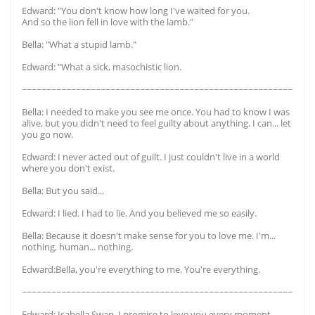
Edward: "You don't know how long I've waited for you.
And so the lion fell in love with the lamb."
Bella: "What a stupid lamb."
Edward: "What a sick, masochistic lion.
~~~~~~~~~~~~~~~~~~~~~~~~~~~~~~~~~~~~~~~~~~~~~~~~~~~~~~~~~~~
Bella: I needed to make you see me once. You had to know I was
alive, but you didn't need to feel guilty about anything. I can... let
you go now.
Edward: I never acted out of guilt. I just couldn't live in a world
where you don't exist.
Bella: But you said...
Edward: I lied. I had to lie. And you believed me so easily.
Bella: Because it doesn't make sense for you to love me. I'm...
nothing, human... nothing.
Edward:Bella, you're everything to me. You're everything.
~~~~~~~~~~~~~~~~~~~~~~~~~~~~~~~~~~~~~~~~~~~~~~~~~~~~~~~~~~~
Edward: Isabella Swan, I promise to love you every moment