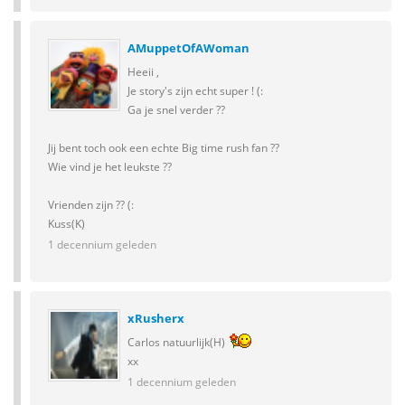
AMuppetOfAWoman
Heeii ,
Je story's zijn echt super ! (:
Ga je snel verder ??
Jij bent toch ook een echte Big time rush fan ??
Wie vind je het leukste ??
Vrienden zijn ?? (:
Kuss(K)
1 decennium geleden
xRusherx
Carlos natuurlijk(H)
xx
1 decennium geleden