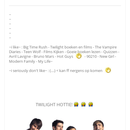
~
~
~
~
~
~
~i like~ : Big Time Rush - Twilight boeken en films - The Vampire
Diaries - Teen Wolf - Films Kijken - Goeie boeken lezen - Quizzen -
Avril Lavigne - Bruno Mars - Hot Guys
- 90210 - New Girl -
Modern Family - My Life~
~i seriously don't like~ : (....) < kan ff nergens op komen
TWILIGHT HOTTIE!