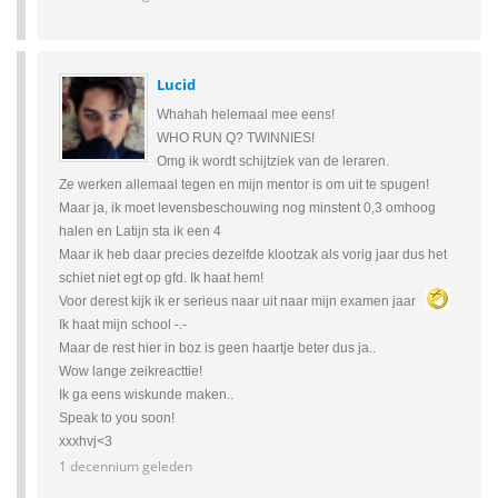
Lucid
Whahah helemaal mee eens!
WHO RUN Q? TWINNIES!
Omg ik wordt schijtziek van de leraren.
Ze werken allemaal tegen en mijn mentor is om uit te spugen!
Maar ja, ik moet levensbeschouwing nog minstent 0,3 omhoog
halen en Latijn sta ik een 4
Maar ik heb daar precies dezelfde klootzak als vorig jaar dus het
schiet niet egt op gfd. Ik haat hem!
Voor derest kijk ik er serieus naar uit naar mijn examen jaar
Ik haat mijn school -.-
Maar de rest hier in boz is geen haartje beter dus ja..
Wow lange zeikreacttie!
Ik ga eens wiskunde maken..
Speak to you soon!
xxxhvj<3
1 decennium geleden