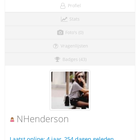
Profiel
Stats
Foto's (0)
Vragenlijsten
Badges (43)
NHenderson
Laatst online:
4 jaar, 254 dagen geleden