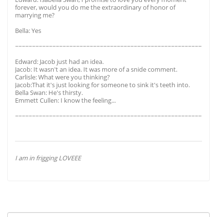
forever, would you do me the extraordinary of honor of
marrying me?
Bella: Yes
~~~~~~~~~~~~~~~~~~~~~~~~~~~~~~~~~~~~~~~~~~~~~~~~~~~~~~~~~~~
Edward: Jacob just had an idea.
Jacob: It wasn't an idea. It was more of a snide comment.
Carlisle: What were you thinking?
Jacob:That it's just looking for someone to sink it's teeth into.
Bella Swan: He's thirsty.
Emmett Cullen: I know the feeling...
~~~~~~~~~~~~~~~~~~~~~~~~~~~~~~~~~~~~~~~~~~~~~~~~~~~~~~~~~~~
I am in frigging LOVEEE