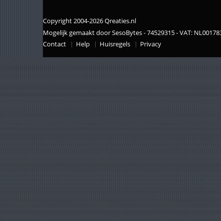
Copyright 2004-2026 Qreaties.nl
Mogelijk gemaakt door SesoBytes - 74529315 - VAT: NL0017
Contact
Help
Huisregels
Privacy