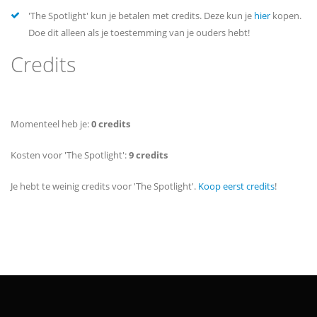
'The Spotlight' kun je betalen met credits. Deze kun je
hier
kopen.
Doe dit alleen als je toestemming van je ouders hebt!
Credits
Momenteel heb je:
0 credits
Kosten voor 'The Spotlight':
9 credits
Je hebt te weinig credits voor 'The Spotlight'.
Koop eerst credits
!