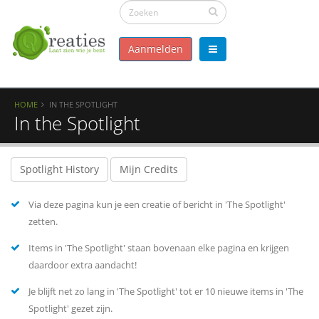
Aanmelden
HOME
IN THE SPOTLIGHT
In the Spotlight
Spotlight History
Mijn Credits
Via deze pagina kun je een creatie of bericht in 'The Spotlight'
zetten.
Items in 'The Spotlight' staan bovenaan elke pagina en krijgen
daardoor extra aandacht!
Je blijft net zo lang in 'The Spotlight' tot er 10 nieuwe items in 'The
Spotlight' gezet zijn.