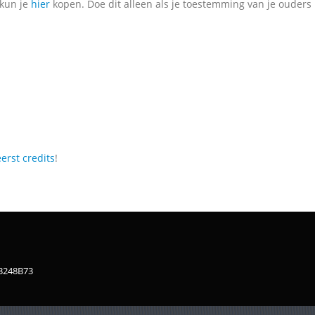
 kun je
hier
kopen. Doe dit alleen als je toestemming van je ouders 
erst credits
!
83248B73