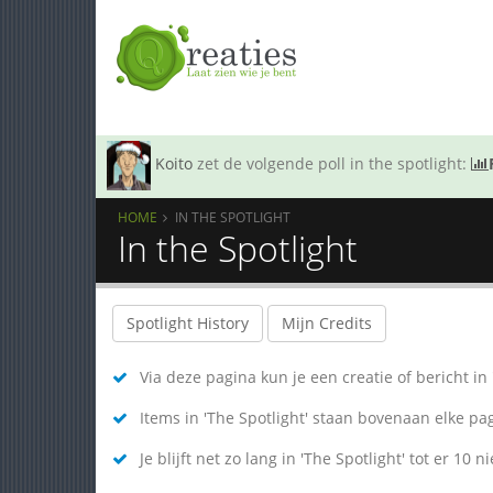
Koito
zet de volgende poll in the spotlight:
HOME
IN THE SPOTLIGHT
In the Spotlight
Spotlight History
Mijn Credits
Via deze pagina kun je een creatie of bericht in 
Items in 'The Spotlight' staan bovenaan elke pa
Je blijft net zo lang in 'The Spotlight' tot er 10 