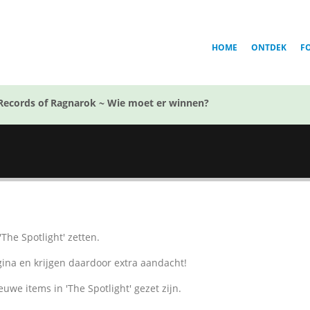
HOME
ONTDEK
F
Records of Ragnarok ~ Wie moet er winnen?
'The Spotlight' zetten.
gina en krijgen daardoor extra aandacht!
nieuwe items in 'The Spotlight' gezet zijn.