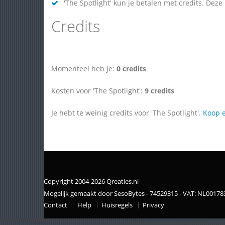
'The Spotlight' kun je betalen met credits. Deze
Credits
Momenteel heb je:
0 credits
Kosten voor 'The Spotlight':
9 credits
Je hebt te weinig credits voor 'The Spotlight'.
Koop e
Copyright 2004-2026 Qreaties.nl
Mogelijk gemaakt door SesoBytes - 74529315 - VAT: NL0017
Contact
Help
Huisregels
Privacy