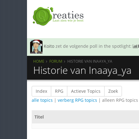
Koito
zet de volgende poll in the spotlight:
HOME
FORUM
HISTORIE VAN INAAYA_YA
Historie van Inaaya_ya
Index
RPG
Actieve Topics
Zoek
alle topics
|
verberg RPG topics
| alleen RPG topics
Titel