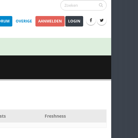
ORUM
OVERIGE
AANMELDEN
LOGIN
sts
Freshness