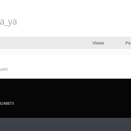
ya_ya
Views
Po
rum!
83248B73