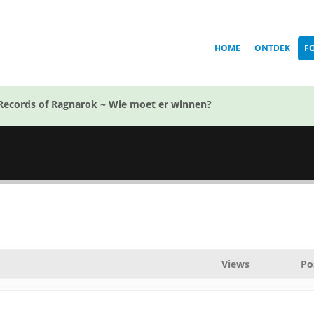
HOME
ONTDEK
F
Records of Ragnarok ~ Wie moet er winnen?
Views
Po