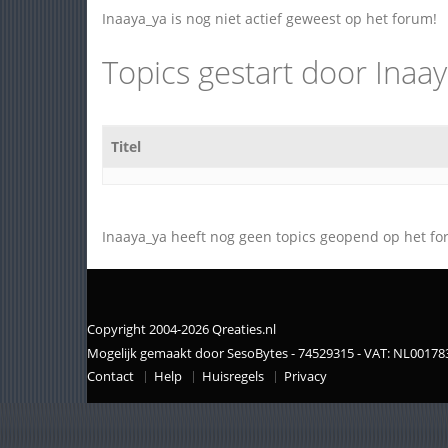
Inaaya_ya is nog niet actief geweest op het forum!
Topics gestart door Inaa
Titel
Inaaya_ya heeft nog geen topics geopend op het fo
Copyright 2004-2026 Qreaties.nl
Mogelijk gemaakt door SesoBytes - 74529315 - VAT: NL0017
Contact
Help
Huisregels
Privacy