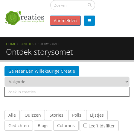
Aanmelden
HOME
ONTDEK
STORYSOMET
Ontdek storysomet
Ga Naar Een Willekeurige Creatie
Alle
Quizzen
Stories
Polls
Lijstjes
Gedichten
Blogs
Columns
Leeftijdsfilter