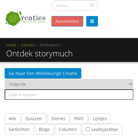
Aanmelden
HOME
ONTDEK
STORYMUCH
Ontdek storymuch
Ga Naar Een Willekeurige Creatie
Alle
Quizzen
Stories
Polls
Lijstjes
Gedichten
Blogs
Columns
Leeftijdsfilter