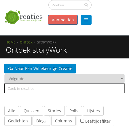
Aanmelden
HOME
ONTDEK
STORYWORK
Ontdek storyWork
Ga Naar Een Willekeurige Creatie
Alle
Quizzen
Stories
Polls
Lijstjes
Gedichten
Blogs
Columns
Leeftijdsfilter