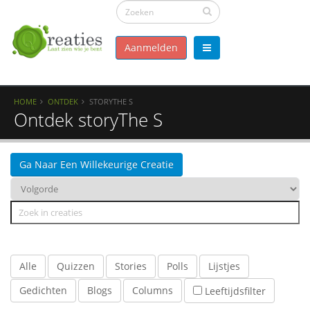
Aanmelden
HOME
ONTDEK
STORYTHE S
Ontdek storyThe S
Ga Naar Een Willekeurige Creatie
Alle
Quizzen
Stories
Polls
Lijstjes
Gedichten
Blogs
Columns
Leeftijdsfilter