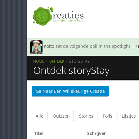
Koito
zet de volgende poll in the spotlight:
HOME
ONTDEK
STORYSTAY
Ontdek storyStay
Ga Naar Een Willekeurige Creatie
Alle
Quizzen
Stories
Polls
Lijstjes
Titel
Schrijver