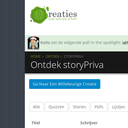
Koito
zet de volgende poll in the spotlight:
HOME
ONTDEK
STORYPRIVA
Ontdek storyPriva
Ga Naar Een Willekeurige Creatie
Alle
Quizzen
Stories
Polls
Lijstjes
Titel
Schrijver