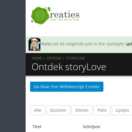
Koito
zet de volgende poll in the spotlight:
HOME
ONTDEK
STORYLOVE
Ontdek storyLove
Ga Naar Een Willekeurige Creatie
Alle
Quizzen
Stories
Polls
Lijstjes
Titel
Schrijver