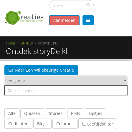
Aanmelden
HOME
ONTDEK
STORYDE KL
Ontdek storyDe kl
Ga Naar Een Willekeurige Creatie
Alle
Quizzen
Stories
Polls
Lijstjes
Gedichten
Blogs
Columns
Leeftijdsfilter