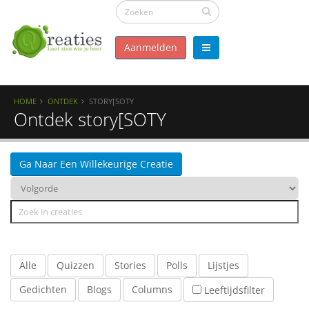
Aanmelden
HOME
ONTDEK
STORY[SOTY
Ontdek story[SOTY
Ga Naar Een Willekeurige Creatie
Alle
Quizzen
Stories
Polls
Lijstjes
Gedichten
Blogs
Columns
Leeftijdsfilter