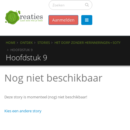
Aanmelden
HOME
ONTDEK
STORIES
HET DORP ZONDER HERINNERINGEN • SOTY
HOOFDSTUK 9
Hoofdstuk 9
Nog niet beschikbaar
Deze story is momenteel (nog) niet beschikbaar!
Kies een andere story