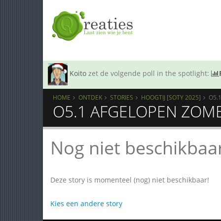
Koito
zet de volgende poll in the spotlight:
HOME
ONTDEK
STORIES
HOOGTIJ [SOTY 2025]
O5.
O5.1 AFGELOPEN ZOME
Nog niet beschikbaa
Deze story is momenteel (nog) niet beschikbaar!
Kies een andere story