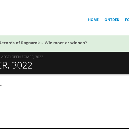
HOME
ONTDEK
F
Records of Ragnarok ~ Wie moet er winnen?
1 AFGELOPEN ZOMER, 3022
R, 3022
r