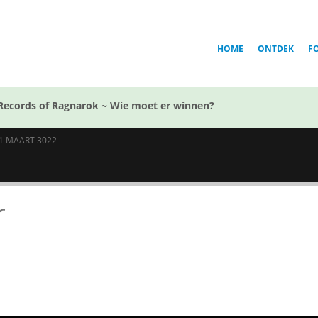
HOME
ONTDEK
F
Records of Ragnarok ~ Wie moet er winnen?
.1 MAART 3022
r