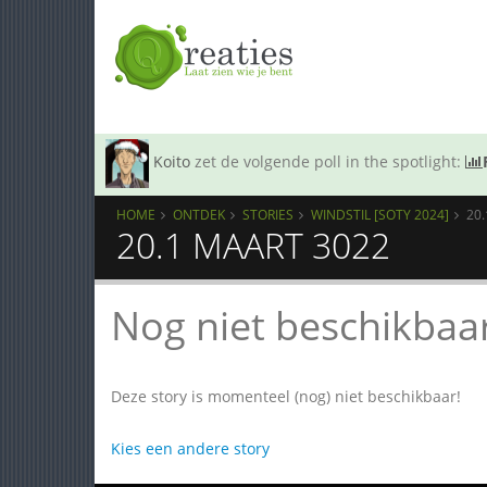
Koito
zet de volgende poll in the spotlight:
HOME
ONTDEK
STORIES
WINDSTIL [SOTY 2024]
20
20.1 MAART 3022
Nog niet beschikbaa
Deze story is momenteel (nog) niet beschikbaar!
Kies een andere story