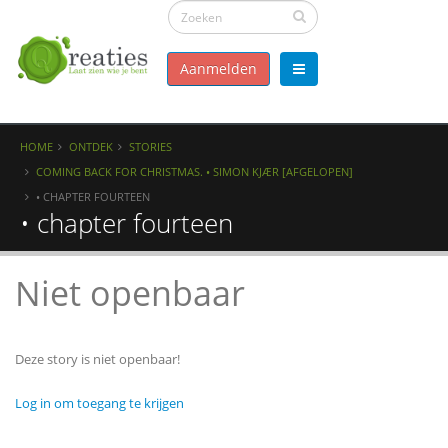
Aanmelden
HOME
ONTDEK
STORIES
COMING BACK FOR CHRISTMAS. • SIMON KJÆR [AFGELOPEN]
• CHAPTER FOURTEEN
• chapter fourteen
Niet openbaar
Deze story is niet openbaar!
Log in om toegang te krijgen