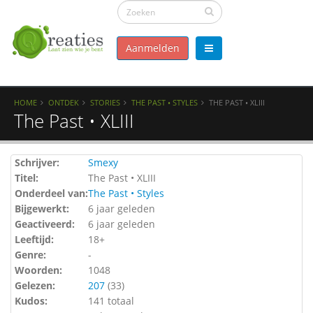
Aanmelden
HOME
ONTDEK
STORIES
THE PAST • STYLES
THE PAST • XLIII
The Past • XLIII
Schrijver:
Smexy
Titel:
The Past • XLIII
Onderdeel van:
The Past • Styles
Bijgewerkt:
6 jaar geleden
Geactiveerd:
6 jaar geleden
Leeftijd:
18+
Genre:
-
Woorden:
1048
Gelezen:
207
(
33
)
Kudos:
141 totaal