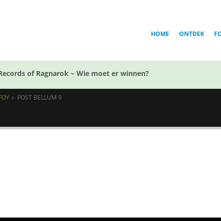
HOME
ONTDEK
F
Records of Ragnarok ~ Wie moet er winnen?
FOY
POST BELLUM 9