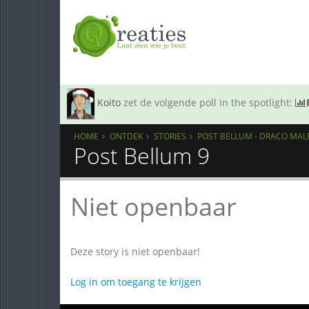
Koito
zet de volgende poll in the spotlight:
HOME
ONTDEK
STORIES
POST BELLUM - DRACO MAL
Post Bellum 9
Niet openbaar
Deze story is niet openbaar!
Log in om toegang te krijgen