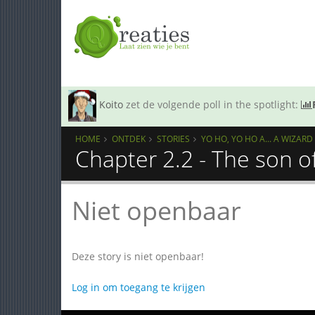
Koito
zet de volgende poll in the spotlight:
HOME
ONTDEK
STORIES
YO HO, YO HO A... A WIZAR
Chapter 2.2 - The son of 
Niet openbaar
Deze story is niet openbaar!
Log in om toegang te krijgen