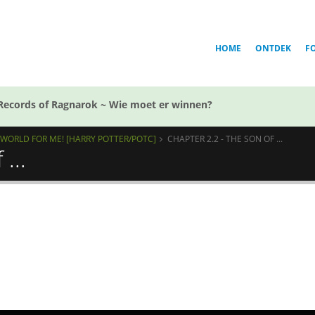
HOME
ONTDEK
F
Records of Ragnarok ~ Wie moet er winnen?
D WORLD FOR ME! [HARRY POTTER/POTC]
CHAPTER 2.2 - THE SON OF ...
...