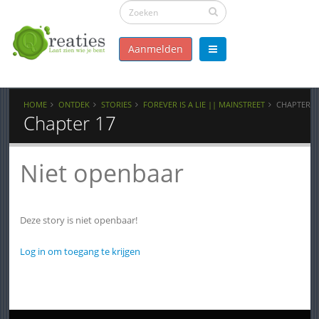
Aanmelden
HOME
ONTDEK
STORIES
FOREVER IS A LIE || MAINSTREET
CHAPTER 1
Chapter 17
Niet openbaar
Deze story is niet openbaar!
Log in om toegang te krijgen