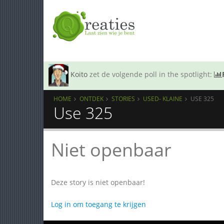
Koito
zet de volgende poll in the spotlight:
HOME
ONTDEK
STORIES
USED- KLAINE
USE 325
Use 325
Niet openbaar
Deze story is niet openbaar!
Log in om toegang te krijgen