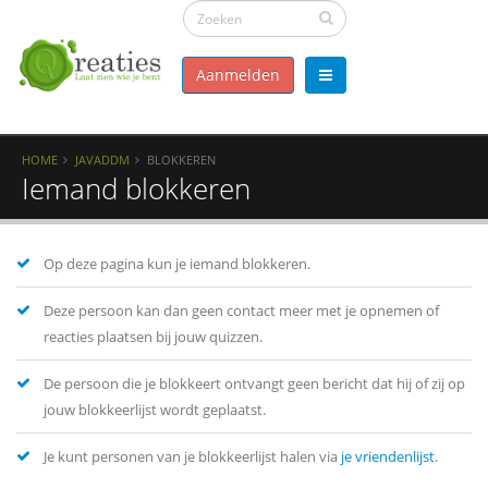
Aanmelden
HOME
JAVADDM
BLOKKEREN
Iemand blokkeren
Op deze pagina kun je iemand blokkeren.
Deze persoon kan dan geen contact meer met je opnemen of
reacties plaatsen bij jouw quizzen.
De persoon die je blokkeert ontvangt geen bericht dat hij of zij op
jouw blokkeerlijst wordt geplaatst.
Je kunt personen van je blokkeerlijst halen via
je vriendenlijst
.