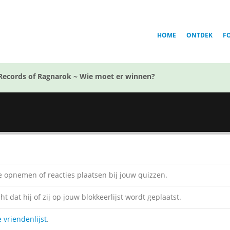
HOME
ONTDEK
F
Records of Ragnarok ~ Wie moet er winnen?
 opnemen of reacties plaatsen bij jouw quizzen.
 dat hij of zij op jouw blokkeerlijst wordt geplaatst.
e vriendenlijst
.