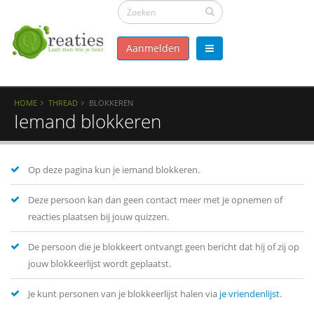
Aanmelden
HOME
THREAD
BLOKKEREN
Iemand blokkeren
Op deze pagina kun je iemand blokkeren.
Deze persoon kan dan geen contact meer met je opnemen of
reacties plaatsen bij jouw quizzen.
De persoon die je blokkeert ontvangt geen bericht dat hij of zij op
jouw blokkeerlijst wordt geplaatst.
Je kunt personen van je blokkeerlijst halen via
je vriendenlijst
.