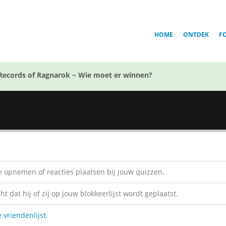
HOME
ONTDEK
F
Records of Ragnarok ~ Wie moet er winnen?
 opnemen of reacties plaatsen bij jouw quizzen.
 dat hij of zij op jouw blokkeerlijst wordt geplaatst.
e vriendenlijst
.