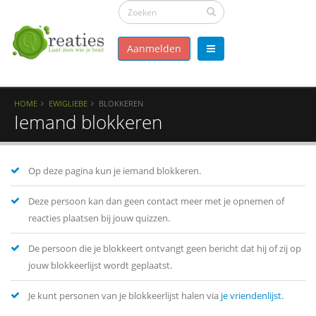
Aanmelden
HOME
EWIGLIEBE
BLOKKEREN
Iemand blokkeren
Op deze pagina kun je iemand blokkeren.
Deze persoon kan dan geen contact meer met je opnemen of
reacties plaatsen bij jouw quizzen.
De persoon die je blokkeert ontvangt geen bericht dat hij of zij op
jouw blokkeerlijst wordt geplaatst.
Je kunt personen van je blokkeerlijst halen via
je vriendenlijst
.