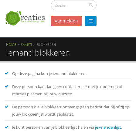
Aanmelden
HOME
SAARTJ
BLOKKEREN
Iemand blokkeren
Op deze pagina kun je iemand blokkeren.
Deze persoon kan dan geen contact meer met je opnemen of
reacties plaatsen bij jouw quizzen.
De persoon die je blokkeert ontvangt geen bericht dat hij of zij op
jouw blokkeerlijst wordt geplaatst.
Je kunt personen van je blokkeerlijst halen via
je vriendenlijst
.