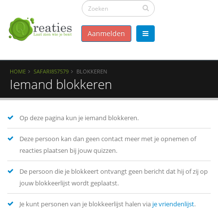
Aanmelden
HOME
SAFARI857579
BLOKKEREN
Iemand blokkeren
Op deze pagina kun je iemand blokkeren.
Deze persoon kan dan geen contact meer met je opnemen of
reacties plaatsen bij jouw quizzen.
De persoon die je blokkeert ontvangt geen bericht dat hij of zij op
jouw blokkeerlijst wordt geplaatst.
Je kunt personen van je blokkeerlijst halen via
je vriendenlijst
.