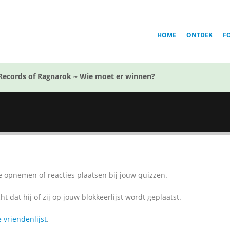
HOME
ONTDEK
F
Records of Ragnarok ~ Wie moet er winnen?
 opnemen of reacties plaatsen bij jouw quizzen.
 dat hij of zij op jouw blokkeerlijst wordt geplaatst.
e vriendenlijst
.